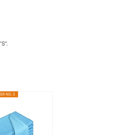
“S”.
ER NO. 3