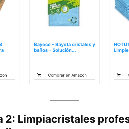
3
Bayeco - Bayeta cristales y
HOTUT
ra
baños - Solución...
Limpie
30...
zon
Comprar en Amazon
 2: Limpiacristales profe