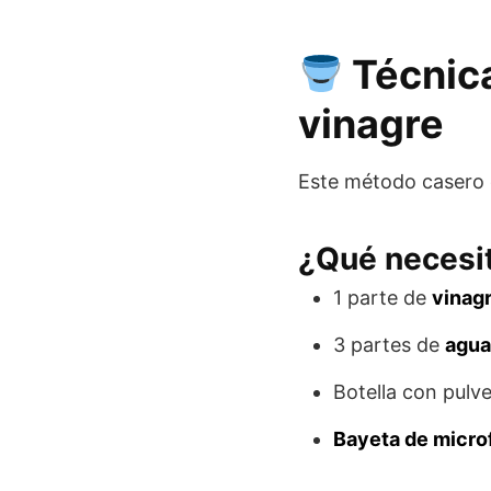
Técnica
vinagre
Este método casero e
¿Qué necesi
1 parte de
vinag
3 partes de
agua 
Botella con pulv
Bayeta de microf