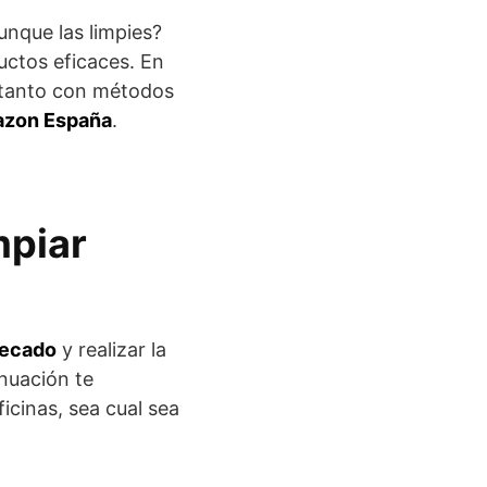
nque las limpies?
uctos eficaces. En
 tanto con métodos
zon España
.
mpiar
secado
y realizar la
inuación te
icinas, sea cual sea