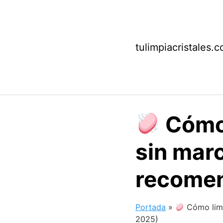
Saltar
al
contenido
tulimpiacristales.
Cómo 
sin mar
recomen
Portada
»
Cómo limp
2025)