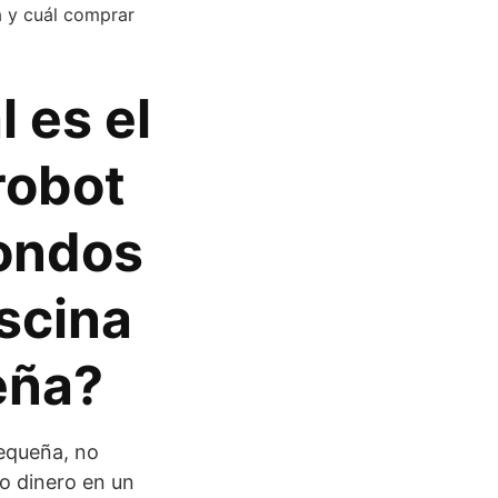
a y cuál comprar
 es el
robot
fondos
scina
eña?
pequeña, no
o dinero en un