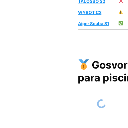
TALOSBO S2
WYBOT C2
Aiper Scuba S1
Gosvor
para pisc