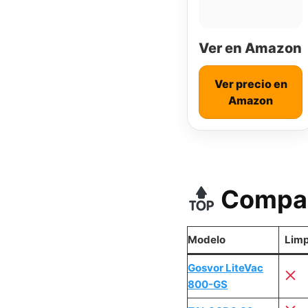
Ver en Amazon
Ver precio en
Amazon
Compar
Modelo
Limp
Gosvor LiteVac
800-GS