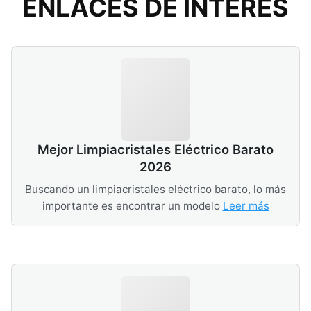
ENLACES DE INTERÉS
ventosas de succión y asegurarse de que los
sensores estén limpios.
Mejor Limpiacristales Eléctrico Barato
2026
Buscando un limpiacristales eléctrico barato, lo más
importante es encontrar un modelo
Leer más